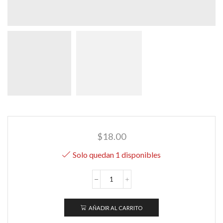
$
18.00
Solo quedan 1 disponibles
Lenceria
Babydoll
Floral
AÑADIR AL CARRITO
Nocturne
cantidad