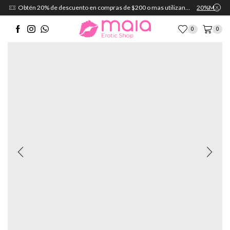
Obtén 20% de descuento en compras de $200 o mas utilizando el cupón:
20%MAIA
0
0