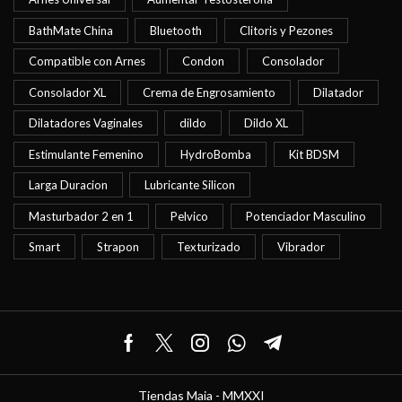
BathMate China
Bluetooth
Clitoris y Pezones
Compatible con Arnes
Condon
Consolador
Consolador XL
Crema de Engrosamiento
Dilatador
Dilatadores Vaginales
dildo
Dildo XL
Estimulante Femenino
HydroBomba
Kit BDSM
Larga Duracion
Lubricante Silicon
Masturbador 2 en 1
Pelvico
Potenciador Masculino
Smart
Strapon
Texturizado
Vibrador
Facebook
Twitter
Instagram
Whatsapp
Telegram
Tiendas Maia - MMXXI