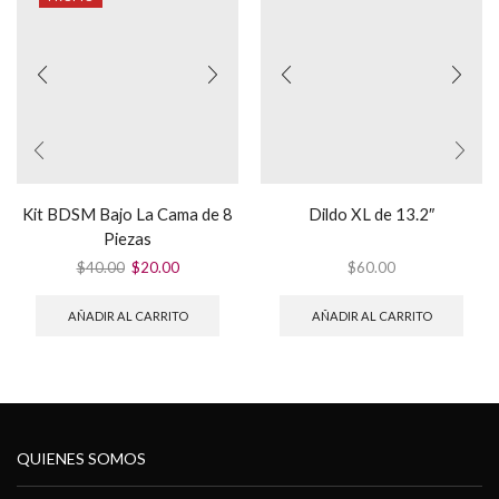
Kit BDSM Bajo La Cama de 8
Dildo XL de 13.2″
Piezas
El
El
$
40.00
$
20.00
$
60.00
precio
precio
original
actual
AÑADIR AL CARRITO
AÑADIR AL CARRITO
era:
es:
$40.00.
$20.00.
QUIENES SOMOS