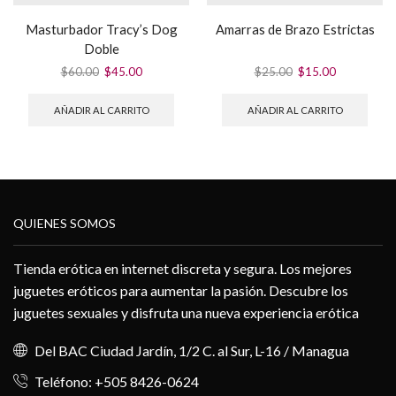
Masturbador Tracy’s Dog
Amarras de Brazo Estrictas
Doble
El
El
El
El
$
60.00
$
45.00
$
25.00
$
15.00
precio
precio
precio
precio
original
actual
original
actual
AÑADIR AL CARRITO
AÑADIR AL CARRITO
era:
es:
era:
es:
$60.00.
$45.00.
$25.00.
$15.00.
QUIENES SOMOS
Tienda erótica en internet discreta y segura. Los mejores
juguetes eróticos para aumentar la pasión. Descubre los
juguetes sexuales y disfruta una nueva experiencia erótica
Del BAC Ciudad Jardín, 1/2 C. al Sur, L-16 / Managua
Teléfono: +505 8426-0624