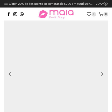
Obtén 20% de descuento en compras de $200 o mas utilizando el cupón:
20%MAIA
0
0