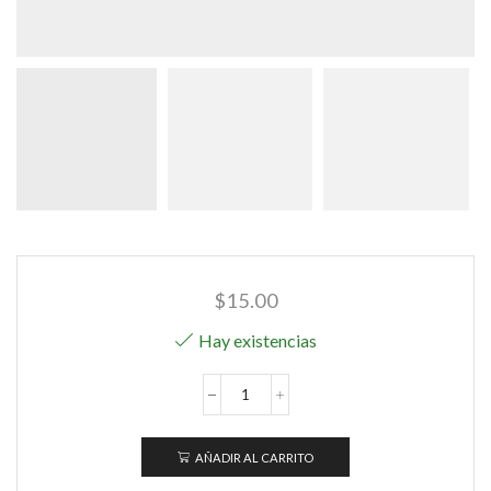
$
15.00
Hay existencias
Lenceria
Set
Leopardo
AÑADIR AL CARRITO
cantidad