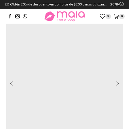
Obtén 20% de descuento en compras de $200 o mas utilizando el cupón:
20%MAIA
0
0