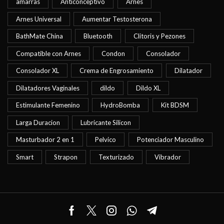
amarras
Anticonceptivo
Arnes
Arnes Universal
Aumentar Testosterona
BathMate China
Bluetooth
Clitoris y Pezones
Compatible con Arnes
Condon
Consolador
Consolador XL
Crema de Engrosamiento
Dilatador
Dilatadores Vaginales
dildo
Dildo XL
Estimulante Femenino
HydroBomba
Kit BDSM
Larga Duracion
Lubricante Silicon
Masturbador 2 en 1
Pelvico
Potenciador Masculino
Smart
Strapon
Texturizado
Vibrador
Facebook
Twitter
Instagram
Whatsapp
Telegram