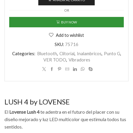
LOVENSE
cantidad
OR
BUY NOW
Add to wishlist
SKU:
75716
Categories:
Bluetooth
,
Clitorial
,
Inalambricos
,
Punto G
,
VER TODO
,
Vibradores
LUSH 4 by LOVENSE
El
Lovense Lush 4
te adentra en el futuro del placer con su
diseño mejorado y luz LED multicolor que estimula todos tus
sentidos.