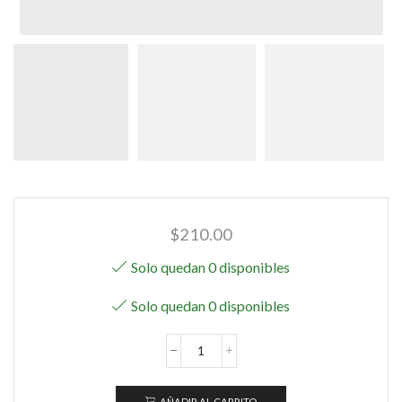
$
210.00
Solo quedan 0 disponibles
Solo quedan 0 disponibles
LUSH
4
by
AÑADIR AL CARRITO