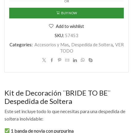
OR
BE¨
Despedida
BUY NOW
de
Soltera
cantidad
Add to wishlist
SKU:
57453
Categories:
Accesorios y Mas
,
Despedida de Soltera
,
VER
TODO
Kit de Decoración ¨BRIDE TO BE¨
Despedida de Soltera
Este set incluye todo lo que necesitas para una despedida de
soltera inolvidable:
1 banda de novia con purpurina