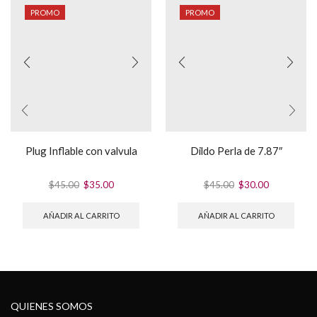
PROMO
PROMO
Plug Inflable con valvula
Dildo Perla de 7.87″
El
El
El
El
$
45.00
$
35.00
$
45.00
$
30.00
precio
precio
precio
precio
original
actual
original
actual
AÑADIR AL CARRITO
AÑADIR AL CARRITO
era:
es:
era:
es:
$45.00.
$35.00.
$45.00.
$30.00.
QUIENES SOMOS