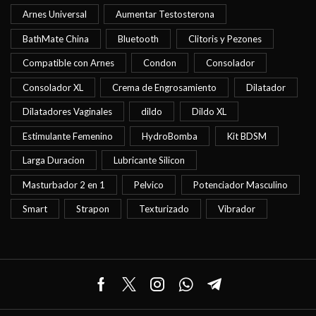
Arnes Universal
Aumentar Testosterona
BathMate China
Bluetooth
Clitoris y Pezones
Compatible con Arnes
Condon
Consolador
Consolador XL
Crema de Engrosamiento
Dilatador
Dilatadores Vaginales
dildo
Dildo XL
Estimulante Femenino
HydroBomba
Kit BDSM
Larga Duracion
Lubricante Silicon
Masturbador 2 en 1
Pelvico
Potenciador Masculino
Smart
Strapon
Texturizado
Vibrador
Facebook
Twitter
Instagram
Whatsapp
Telegram