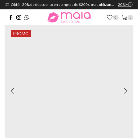
Obtén 20% de descuento en compras de $200 o mas utilizando el cupón:
20%MAIA
0
0
PROMO