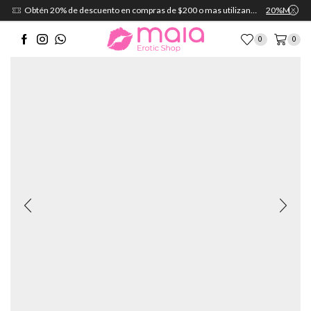
Obtén 20% de descuento en compras de $200 o mas utilizando el cupón:
20%MAIA
0
0