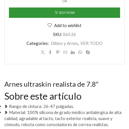
OR
cantidad
BUY NOW
Add to wishlist
SKU:
86526
Categories:
Dildos y Arnes
,
VER TODO
Arnes ultraskin realista de 7.8″
Sobre este artículo
❥ Rango de cintura: 26-47 pulgadas.
❥ Material: 100% silicona de grado médico antialérgica de alta
calidad, agradable al tacto, tacto exterior realista, suave y
cómodo, rebota como consoladores de correa realistas.