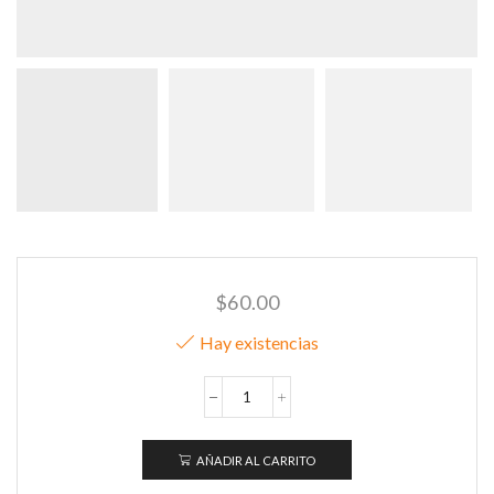
$
60.00
Hay existencias
Arnes
ultraskin
realista
AÑADIR AL CARRITO
de
7.8"