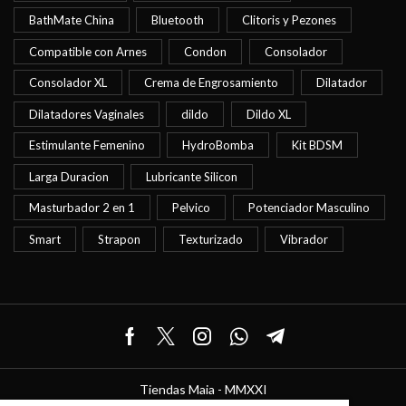
BathMate China
Bluetooth
Clitoris y Pezones
Compatible con Arnes
Condon
Consolador
Consolador XL
Crema de Engrosamiento
Dilatador
Dilatadores Vaginales
dildo
Dildo XL
Estimulante Femenino
HydroBomba
Kit BDSM
Larga Duracion
Lubricante Silicon
Masturbador 2 en 1
Pelvico
Potenciador Masculino
Smart
Strapon
Texturizado
Vibrador
Facebook
Twitter
Instagram
Whatsapp
Telegram
Tiendas Maia - MMXXI