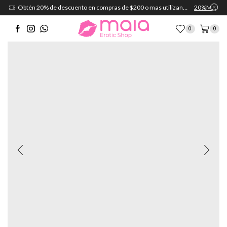
Obtén 20% de descuento en compras de $200 o mas utilizando el cupón:
20%MAIA
0
0