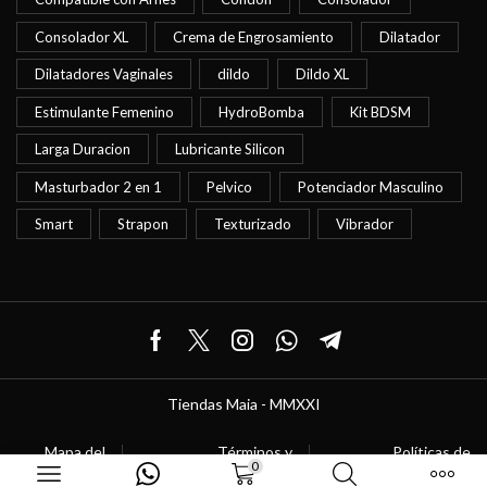
Consolador XL
Crema de Engrosamiento
Dilatador
Dilatadores Vaginales
dildo
Dildo XL
Estimulante Femenino
HydroBomba
Kit BDSM
Larga Duracion
Lubricante Silicon
Masturbador 2 en 1
Pelvico
Potenciador Masculino
Smart
Strapon
Texturizado
Vibrador
Facebook
Twitter
Instagram
Whatsapp
Telegram
Tiendas Maia - MMXXI
Mapa del
Términos y
Políticas de
Sitio
Condiciones
Privacidad
0