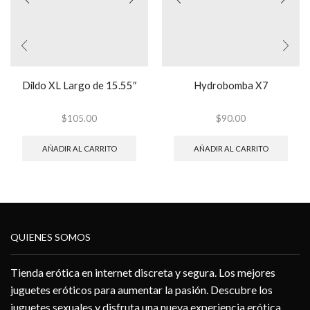
Dildo XL Largo de 15.55″
Hydrobomba X7
$
105.00
$
90.00
AÑADIR AL CARRITO
AÑADIR AL CARRITO
QUIENES SOMOS
Tienda erótica en internet discreta y segura. Los mejores
juguetes eróticos para aumentar la pasión. Descubre los
juguetes sexuales y disfruta una nueva experiencia erótica